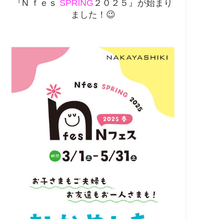
『N ｆｅｓ
SPRING
２０２５』が始まり
ました！😉