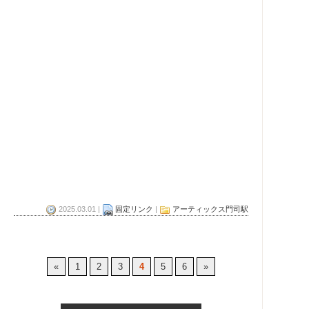
2025.03.01 |
固定リンク
|
アーティックス門司駅
«
1
2
3
4
5
6
»