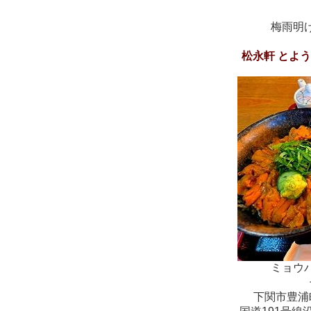
梅雨明
松永軒 とよ
ミョウ
下関市豊浦