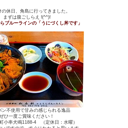
けの休日、角島に行ってきました。
まずは腹ごしらえ !(^^)!
うらブルーラインの「うにづくし丼です」
バン不使用で甘みの感じられる逸品
ぜひ一度ご賞味ください！
町小串犬鳴1188-4 （定休日：水曜）