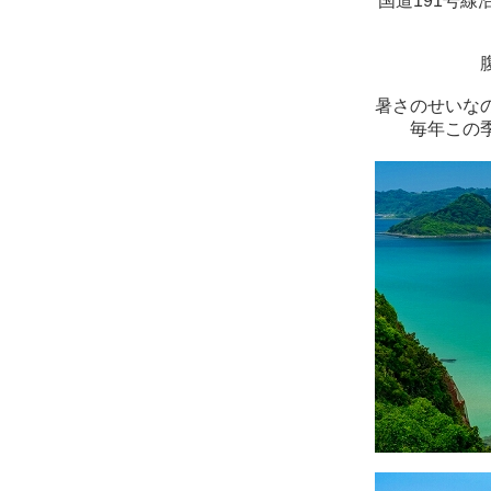
国道191号
暑さのせいな
毎年この